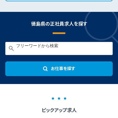
徳島県の正社員求人を探す
キ
ー
ワ
ー
お仕事を探す
ド
検
索
ピックアップ求人