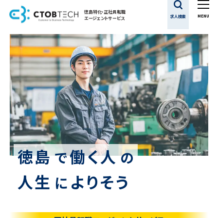
徳島特化・正社員転職
求人検索
エージェントサービス
徳島
働く人
で
の
人生
よりそう
に