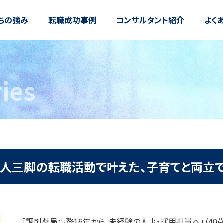
ちの強み
転職成功事例
コンサルタント紹介
よく
ries
。二人三脚の転職活動で叶えた、子育てと両立
「調剤薬局事務16年から、未経験の人事・採用担当へ」（40