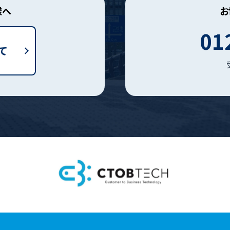
様へ
お
01
て