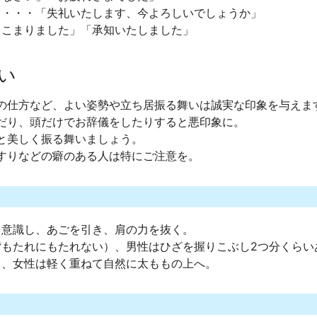
き・・・「失礼いたします、今よろしいでしょうか」
しこまりました」「承知いたしました」
い
の仕方など、よい姿勢や立ち居振る舞いは誠実な印象を与えま
だり、頭だけでお辞儀をしたりすると悪印象に。
と美しく振る舞いましょう。
すりなどの癖のある人は特にご注意を。
を意識し、あごを引き、肩の力を抜く。
背もたれにもたれない）、男性はひざを握りこぶし2つ分くらい
り、女性は軽く重ねて自然に太ももの上へ。