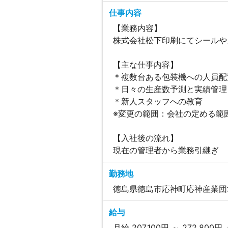
仕事内容
【業務内容】
株式会社松下印刷にてシールや
【主な仕事内容】
＊複数台ある包装機への人員配
＊日々の生産数予測と実績管理
＊新人スタッフへの教育
※変更の範囲：会社の定める範
【入社後の流れ】
現在の管理者から業務引継ぎ
勤務地
徳島県徳島市応神町応神産業団
給与
月給 207,100円 ～ 272,