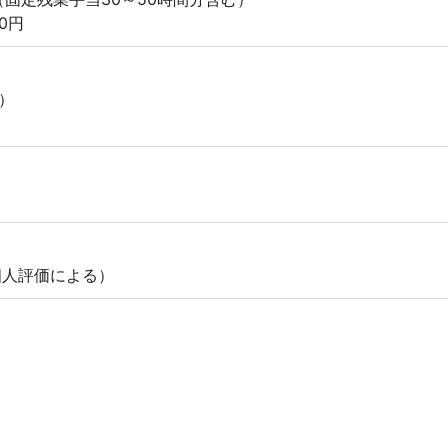
00円
）
個人評価による）