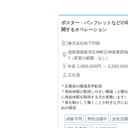
ポスター・パンフレットなどの
関するオペレーション
business
株式会社松下印刷
徳島県徳島市応神町応神産業団地
location_on
1（変更の範囲：なし）
年収 2,660,000円 ～ 3,200,00
person
正社員
＊応募前の職場見学歓迎
＊有給休暇の取得しやすい職場（土曜
に有給休暇を取得する方が多数います
＊体を動かして働くことが好きな方に
めの環境
経験不問
男性活躍中
女性活