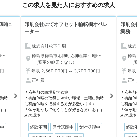
この求人を見た人におすすめの求人
印刷に
印刷会社にてオフセット輪転機オペレ
印刷会
ーター
業務
business
business
株式会社松下印刷
株式
5-
徳島県徳島市応神町応神産業団地5-
徳島
location_on
location_on
1（変更の範囲：なし）
1（
0円
年収 2,660,000円 ～ 3,200,000円
年収 
person
person
正社員
正社
＊応募前の職場見学歓迎
＊応募前
出勤時
＊有給休暇の取得しやすい職場（土曜出勤時
＊有給休
）
に有給休暇を取得する方が多数います）
に有給休
おすす
＊体を動かして働くことが好きな方におすす
＊体を動
めの環境
めの環境
躍中
経験不問
男性活躍中
女性活躍中
経験