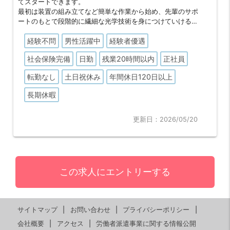
てスタートできます。
最初は装置の組み立てなど簡単な作業から始め、先輩のサポ
ートのもとで段階的に繊細な光学技術を身につけていける環
境です。
経験不問
男性活躍中
経験者優遇
【夜間・土日の呼び出し一切なし！】
社会保険完備
日勤
残業20時間以内
正社員
保守業務を伴いますが、夜間や休日の突発的な呼び出しは一
切ありません。
転勤なし
土日祝休み
年間休日120日以上
オンとオフのメリハリがはっきりしているため、プライベー
トの時間を大切にしながら落ち着いて技術を磨けます。
長期休暇
更新日：2026/05/20
この求人にエントリーする
サイトマップ
お問い合わせ
プライバシーポリシー
会社概要
アクセス
労働者派遣事業に関する情報公開