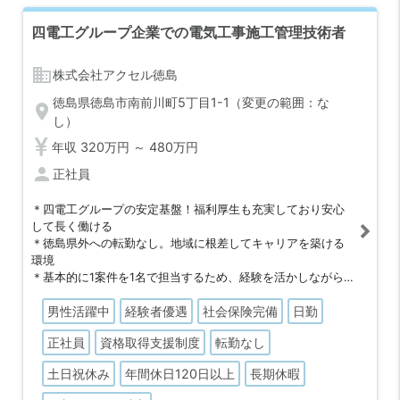
四電工グループ企業での電気工事施工管理技術者
business
株式会社アクセル徳島
徳島県徳島市南前川町5丁目1-1（変更の範囲：な
location_on
し）
年収 320万円 ～ 480万円
person
正社員
＊四電工グループの安定基盤！福利厚生も充実しており安心
して長く働ける
＊徳島県外への転勤なし。地域に根差してキャリアを築ける
環境
＊基本的に1案件を1名で担当するため、経験を活かしながら
裁量を持って活躍できる
男性活躍中
経験者優遇
社会保険完備
日勤
＊徳島市内中心の案件が多く、遠方出張は少なめ。無理のな
い働き方が可能
正社員
資格取得支援制度
転勤なし
＊社長や役員との距離が近く意思決定がスピーディーであ
り、現場の声や提案も反映されやすい職場
土日祝休み
年間休日120日以上
長期休暇