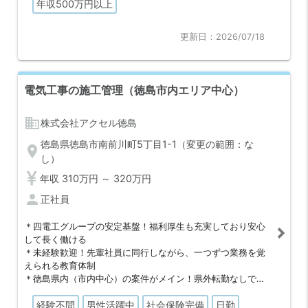
年収500万円以上
更新日：2026/07/18
電気工事の施工管理（徳島市内エリア中心）
business
株式会社アクセル徳島
徳島県徳島市南前川町5丁目1-1（変更の範囲：な
location_on
し）
年収 310万円 ～ 320万円
person
正社員
＊四電工グループの安定基盤！福利厚生も充実しており安心
して長く働ける
＊未経験歓迎！先輩社員に同行しながら、一つずつ業務を覚
えられる教育体制
＊徳島県内（市内中心）の案件がメイン！県外転勤なしで地
域に根差して働ける
経験不問
男性活躍中
社会保険完備
日勤
＊20代～50代の社員が活躍中。年齢を問わず相談しやすく定