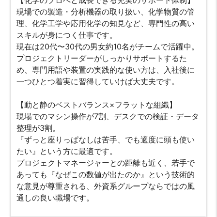
【化学のプロへと成長できる充実のサポート体制】
現場での製造・分析機器の取り扱い、化学物質の管
理、化学工学や応用化学の知見など、専門性の高い
スキルが身につく仕事です。
現在は20代〜30代の男女約10名がチームで活躍中。
プロジェクトリーダーがしっかりサポートするた
め、専門用語や装置の実践的な使い方は、入社後に
一つひとつ着実に習得していけば大丈夫です。
【動と静のベストバランス×フラットな組織】
現場でのマシン操作が7割、デスクでの検証・データ
整理が3割。
『ずっと座りっぱなしは苦手、でも適度に頭も使い
たい』という方に最適です。
プロジェクトマネージャーとの距離も近く、若手で
あっても『なぜこの数値が出たのか』という技術的
な意見が尊重される、外資系グループならではの風
通しの良い職場です。