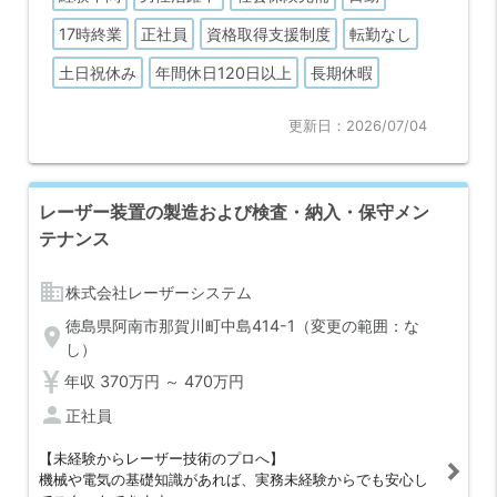
着率の高い職場
17時終業
正社員
資格取得支援制度
転勤なし
＊少人数組織ならではの風通しの良さがあり、社長や役員と
も気軽にコミュニケーションが取れる環境
土日祝休み
年間休日120日以上
長期休暇
更新日：2026/07/04
レーザー装置の製造および検査・納入・保守メン
テナンス
business
株式会社レーザーシステム
徳島県阿南市那賀川町中島414-1（変更の範囲：な
location_on
し）
年収 370万円 ～ 470万円
person
正社員
【未経験からレーザー技術のプロへ】
機械や電気の基礎知識があれば、実務未経験からでも安心し