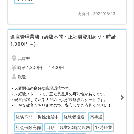
更新日：2026/03/23
倉庫管理業務（経験不問・正社員登用あり・時給
1,300円～）
location_on
兵庫県
時給 1,300円 ～ 1,400円
person
派遣
・人間関係の良好な職場環境です。
・未経験スタートで、正社員登用の可能性があります。
・現在活躍している大半の社員が未経験スタートです。
・丁寧な教育もありますので、安心してご応募ください！
経験不問
男性活躍中
経験者優遇
高待遇
社会保険完備
日勤
残業20時間以内
17時終業