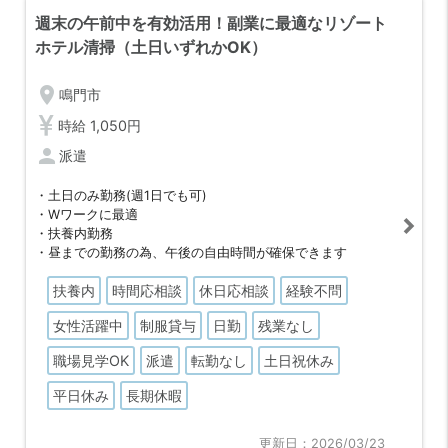
週末の午前中を有効活用！副業に最適なリゾート
ホテル清掃（土日いずれかOK）
location_on
鳴門市
時給 1,050円
person
派遣
・土日のみ勤務(週1日でも可)
・Wワークに最適
・扶養内勤務
・昼までの勤務の為、午後の自由時間が確保できます
扶養内
時間応相談
休日応相談
経験不問
女性活躍中
制服貸与
日勤
残業なし
職場見学OK
派遣
転勤なし
土日祝休み
平日休み
長期休暇
更新日：2026/03/23