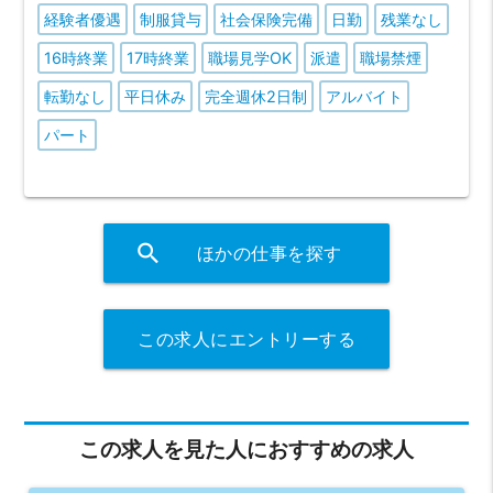
経験者優遇
制服貸与
社会保険完備
日勤
残業なし
16時終業
17時終業
職場見学OK
派遣
職場禁煙
転勤なし
平日休み
完全週休2日制
アルバイト
パート
search
ほかの仕事を探す
この求人にエントリーする
この求人を見た人におすすめの求人