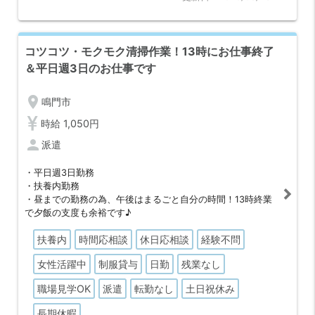
コツコツ・モクモク清掃作業！13時にお仕事終了
＆平日週3日のお仕事です
location_on
鳴門市
時給 1,050円
person
派遣
・平日週3日勤務
・扶養内勤務
・昼までの勤務の為、午後はまるごと自分の時間！13時終業
で夕飯の支度も余裕です♪
扶養内
時間応相談
休日応相談
経験不問
女性活躍中
制服貸与
日勤
残業なし
職場見学OK
派遣
転勤なし
土日祝休み
長期休暇