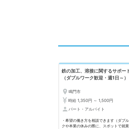
鉄の加工、溶接に関するサポー
（ダブルワーク歓迎・週1日～）
location_on
鳴門市
時給 1,350円 ～ 1,500円
person
パート・アルバイト
・希望の働き方を相談できます（ダブ
クや本業の休みの際に、スポットで就