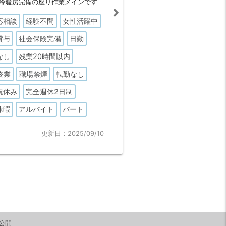
冷暖房完備の座り作業メインです
応相談
経験不問
女性活躍中
貸与
社会保険完備
日勤
なし
残業20時間以内
終業
職場禁煙
転勤なし
祝休み
完全週休2日制
休暇
アルバイト
パート
更新日：2025/09/10
公開