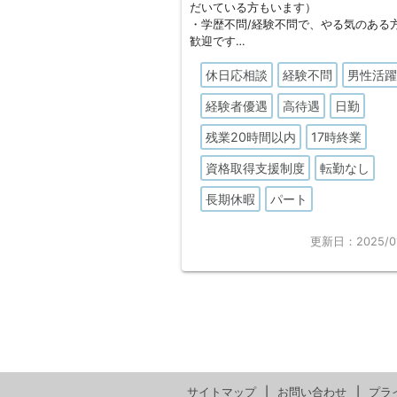
だいている方もいます）
・学歴不問/経験不問で、やる気のある
歓迎です
・社長/常務とも若い方で、非常に活気
休日応相談
経験不問
男性活
職場です（きっちりとした教育や指導
ることが出来ます）
経験者優遇
高待遇
日勤
・パート就業後に正社員として就業す
の相談も可能です（当社から1名実績が
残業20時間以内
17時終業
す）
資格取得支援制度
転勤なし
長期休暇
パート
更新日：2025/01
サイトマップ
お問い合わせ
プラ