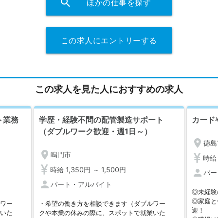
search
ほかの仕事を探す
この求人にエントリーする
この求人を見た人におすすめの求人
ト業務
学歴・経験不問の配管製造サポート
カード
（ダブルワーク歓迎・週1日～）
location_on
徳島
location_on
鳴門市
時給 
時給 1,350円 ～ 1,500円
person
パー
person
パート・アルバイト
◎未経験
◎家庭と
ルワー
・希望の働き方を相談できます（ダブルワー
迎！
業いた
クや本業の休みの際に、スポットで就業いた