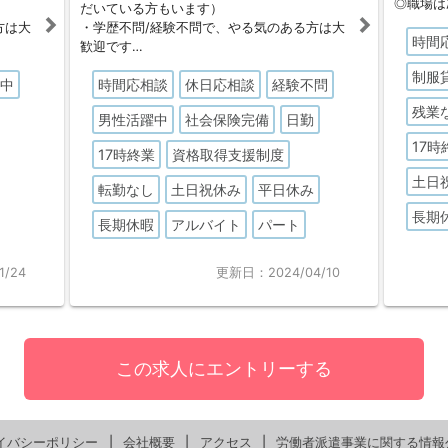
◎職場は
だいている方もいます）
方は大
・学歴不問/経験不問で、やる気のある方は大
時間
歓迎です
のある
・社長/常務とも若い方で、非常に活気のある
制服
躍中
時間応相談
休日応相談
経験不問
を受け
職場です（きっちりとした教育や指導を受け
ることが出来ます）
残業
男性活躍中
社会保険完備
日勤
ること
・パート就業後に正社員として就業すること
ありま
の相談も可能です
17時
17時終業
資格取得支援制度
土日
転勤なし
土日祝休み
平日休み
長期
長期休暇
アルバイト
パート
/24
更新日：2024/04/10
この求人にエントリーする
イバシーポリシー
会社概要
アクセス
労働者派遣事業に関する情報