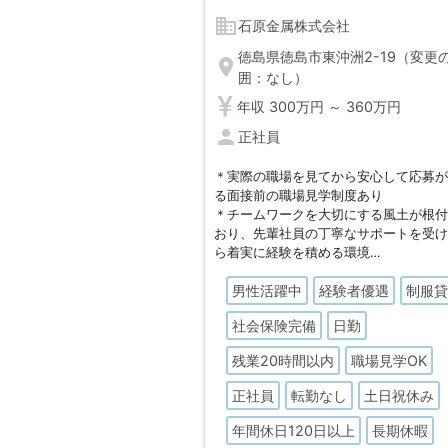
business
石原金属株式会社
徳島県徳島市東沖洲2-19（変更
location_on
囲：なし）
年収 300万円 ～ 360万円
person
正社員
＊実際の職場を見てから安心して応募
る面接前の職場見学制度あり
＊チームワークを大切にする風土が根
おり、先輩社員の丁寧なサポートを受
ら着実に経験を積める環境
＊当社紹介で入社した営業職・事務職
男性活躍中
経験者優遇
制服
も現在活躍中であり、中途採用社員も
やすい職場
社会保険完備
日勤
＊ステンレスやアルミを扱う金属商社
創業67年の歴史があり、長年地域のモ
残業20時間以内
職場見学OK
りを支えている安定企業
正社員
転勤なし
土日祝休み
年間休日120日以上
長期休暇