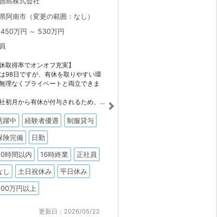
徳島株式会社
県阿南市（変更の範囲：なし）
450万円 ～ 530万円
員
休取得率でオンオフ充実】
は98日ですが、有休を取りやすい環
無理なくプライベートと両立できま
社初月から有休が付与されるため、
でも安心です。
活躍中
経験者優遇
制服貸与
担ゼロで資格取得】
保険完備
日勤
要な専門資格は、すべて会社負担で
です。
20時間以内
16時終業
正社員
ら着実にスキルアップができ、自身
値を高めていける環境が整っていま
なし
土日祝休み
平日休み
500万円以上
更新日：2026/05/22