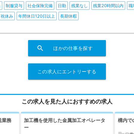
遇
制服貸与
社会保険完備
日勤
残業なし
残業20時間以内
職
日祝休み
年間休日120日以上
長期休暇
search
ほかの仕事を探す
この求人にエントリーする
この求人を見た人におすすめの求人
送業務
加工機を使用した金属加工オペレータ
構内で
ー