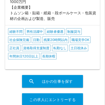
1000万円
【企業概要】
トムソン箱・貼箱・紙箱・段ボールケース・包装資
材の企画および製造、販売
経験不問
男性活躍中
経験者優遇
制服貸与
社会保険完備
日勤
残業20時間以内
職場見学OK
正社員
資格取得支援制度
転勤なし
土日祝休み
年間休日120日以上
長期休暇
search
ほかの仕事を探す
この求人にエントリーする