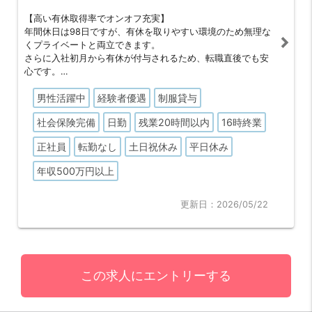
【高い有休取得率でオンオフ充実】
年間休日は98日ですが、有休を取りやすい環境のため無理な
くプライベートと両立できます。
さらに入社初月から有休が付与されるため、転職直後でも安
心です。
男性活躍中
経験者優遇
制服貸与
【自己負担ゼロで資格取得】
業務に必要な専門資格は、すべて会社負担で取得可能です。
社会保険完備
日勤
残業20時間以内
16時終業
働きながら着実にスキルアップができ、自身の市場価値を高
めていける環境が整っています。
正社員
転勤なし
土日祝休み
平日休み
年収500万円以上
更新日：2026/05/22
この求人にエントリーする