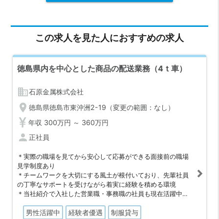
この求人を見た人におすすめの求人
徳島県内を中心とした商品の配送業務（4ｔ車）
business
石原金属株式会社
location_on
徳島県徳島市東沖洲2-19（変更の範囲：なし）
年収 300万円 ～ 360万円
person
正社員
＊実際の職場を見てから安心して応募ができる面接前の職場
見学制度あり
＊チームワークを大切にする風土が根付いており、先輩社員
の丁寧なサポートを受けながら着実に経験を積める環境
＊当社紹介で入社した営業職・事務職の社員も現在活躍中で
あり、中途採用社員も馴染みやすい職場
男性活躍中
経験者優遇
制服貸与
＊ステンレスやアルミを扱う金属商社として創業67年の歴史