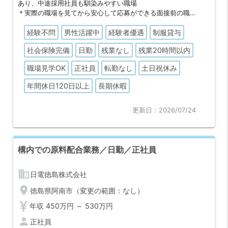
あり、中途採用社員も馴染みやすい職場
＊実際の職場を見てから安心して応募ができる面接前の職場
見学制度あり
経験不問
男性活躍中
経験者優遇
制服貸与
＊コミュニケーションを大切にする風土で、先輩のサポート
を受けながら加工技術を身につけられる環境
社会保険完備
日勤
残業なし
残業20時間以内
職場見学OK
正社員
転勤なし
土日祝休み
年間休日120日以上
長期休暇
更新日：2026/07/24
構内での原料配合業務／日勤／正社員
business
日電徳島株式会社
location_on
徳島県阿南市（変更の範囲：なし）
年収 450万円 ～ 530万円
person
正社員