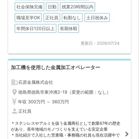
があり、長年地域のモノづくりを支えている安定企業
社会保険完備
日勤
残業20時間以内
職場見学OK
正社員
転勤なし
土日祝休み
年間休日120日以上
長期休暇
更新日：2026/07/24
加工機を使用した金属加工オペレーター
business
石原金属株式会社
location_on
徳島県徳島市東沖洲2-19（変更の範囲：なし）
年収 300万円 ～ 360万円
person
正社員
＊ステンレスやアルミを扱う金属商社として創業67年の歴史
があり、長年地域のモノづくりを支えている安定企業
＊当社紹介で入社した営業職・事務職の社員も現在活躍中で