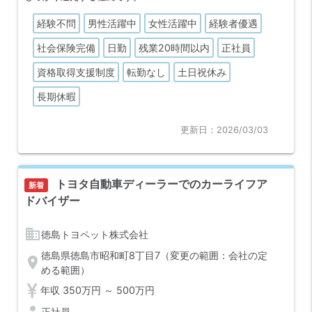
経験不問
男性活躍中
女性活躍中
経験者優遇
【仕事もプライベートも諦めない『超ホワイト』な環境】
ユースエール認定企業であり、有給休暇の平均取得実績は
社会保険完備
日勤
残業20時間以内
正社員
「18.4日」。残業も月平均10時間程度と少なく、オンオフの
切り替えが明確です。実際に女性社員も2名活躍しており、長
資格取得支援制度
転勤なし
土日祝休み
く働ける環境が証明されています。
長期休暇
【将来の幹部候補としてのキャリアパス】
今回は欠員補充ではなく、組織の若返りと次世代のマネジメ
ント層育成を見据えた採用です。資格取得支援制度も充実し
更新日：2026/03/03
ており、未経験からでも『建設コンサルタントのプロ』とし
てキャリアを築けます。
トヨタ自動車ディーラーでのカーライフア
新着
ドバイザー
business
徳島トヨペット株式会社
徳島県徳島市昭和町8丁目7（変更の範囲：会社の定
location_on
める範囲）
年収 350万円 ～ 500万円
person
正社員