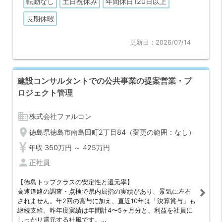
転勤なし
土日祝休み
年間休日120日以上
長期休暇
更新日：2026/07/14
建設コンサルタントでの公共事業の提案営業・プ
ロジェクト管理
business
株式会社ファルコン
location_on
徳島県徳島市南島田町2丁目84（変更の範囲：なし）
年収 350万円 ～ 425万円
person
正社員
【徳島トップクラスの安定性と還元率】
高速道路の調査・点検で県内屈指の実績があり、景気に左右
されません。年2回の賞与に加え、直近10年は「決算賞与」も
継続支給。昨年度実績は年間計4〜5ヶ月分と、利益を社員に
しっかり還元する社風です。