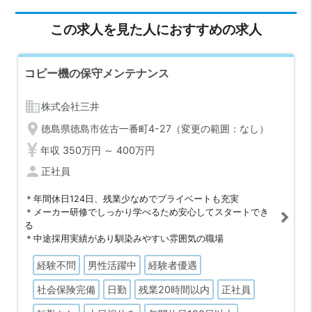
この求人を見た人におすすめの求人
コピー機の保守メンテナンス
business
株式会社三井
location_on
徳島県徳島市佐古一番町4-27（変更の範囲：なし）
年収 350万円 ～ 400万円
person
正社員
＊年間休日124日、残業少なめでプライベートも充実
＊メーカー研修でしっかり学べるため安心してスタートでき
る
＊中途採用実績があり馴染みやすい雰囲気の職場
経験不問
男性活躍中
経験者優遇
社会保険完備
日勤
残業20時間以内
正社員