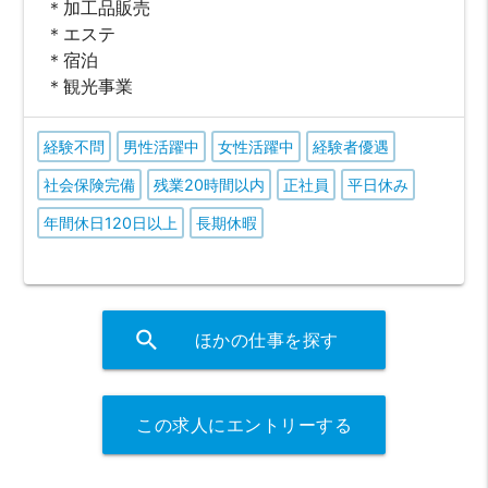
＊加工品販売
＊エステ
＊宿泊
＊観光事業
経験不問
男性活躍中
女性活躍中
経験者優遇
社会保険完備
残業20時間以内
正社員
平日休み
年間休日120日以上
長期休暇
search
ほかの仕事を探す
この求人にエントリーする