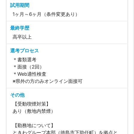
試用期間
1ヶ月～6ヶ月（条件変更あり）
最終学歴
高卒以上
選考プロセス
＊書類選考
＊面接（2回）
＊Web適性検査
※県外の方のみオンライン面接可
その他
【受動喫煙対策】
あり（敷地内禁煙）
【勤務地について】
ときわグループ本部（徳島市下助任町）を拠点と