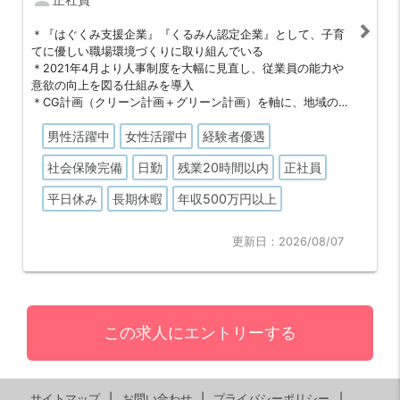
＊『はぐくみ支援企業』『くるみん認定企業』として、子育
てに優しい職場環境づくりに取り組んでいる
＊2021年4月より人事制度を大幅に見直し、従業員の能力や
意欲の向上を図る仕組みを導入
＊CG計画（クリーン計画＋グリーン計画）を軸に、地域の美
化や森林の保護、スポーツ振興など地域に根差した社会貢献
男性活躍中
女性活躍中
経験者優遇
活動に取り組んでいる
社会保険完備
日勤
残業20時間以内
正社員
平日休み
長期休暇
年収500万円以上
更新日：2026/08/07
この求人にエントリーする
サイトマップ
お問い合わせ
プライバシーポリシー