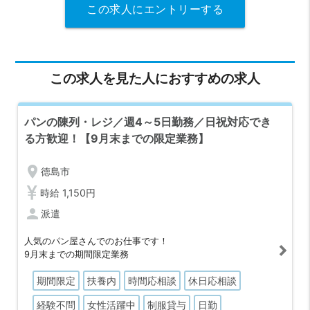
この求人にエントリーする
この求人を見た人におすすめの求人
パンの陳列・レジ／週4～5日勤務／日祝対応でき
る方歓迎！【9月末までの限定業務】
location_on
徳島市
時給 1,150円
person
派遣
人気のパン屋さんでのお仕事です！
9月末までの期間限定業務
期間限定
扶養内
時間応相談
休日応相談
経験不問
女性活躍中
制服貸与
日勤