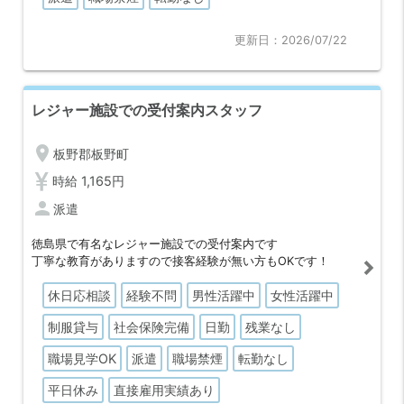
更新日：2026/07/22
レジャー施設での受付案内スタッフ
location_on
板野郡板野町
時給 1,165円
person
派遣
徳島県で有名なレジャー施設での受付案内です
丁寧な教育がありますので接客経験が無い方もOKです！
休日応相談
経験不問
男性活躍中
女性活躍中
制服貸与
社会保険完備
日勤
残業なし
職場見学OK
派遣
職場禁煙
転勤なし
平日休み
直接雇用実績あり