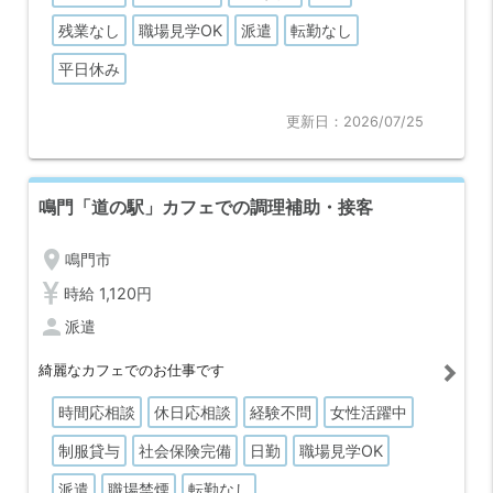
残業なし
職場見学OK
派遣
転勤なし
平日休み
更新日：2026/07/25
鳴門「道の駅」カフェでの調理補助・接客
location_on
鳴門市
時給 1,120円
person
派遣
綺麗なカフェでのお仕事です
時間応相談
休日応相談
経験不問
女性活躍中
制服貸与
社会保険完備
日勤
職場見学OK
派遣
職場禁煙
転勤なし