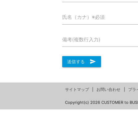
氏名（カナ）※必須
備考(複数行入力)
send
送信する
サイトマップ
お問い合わせ
プラ
Copyright(c) 2026 CUSTOMER to BUS