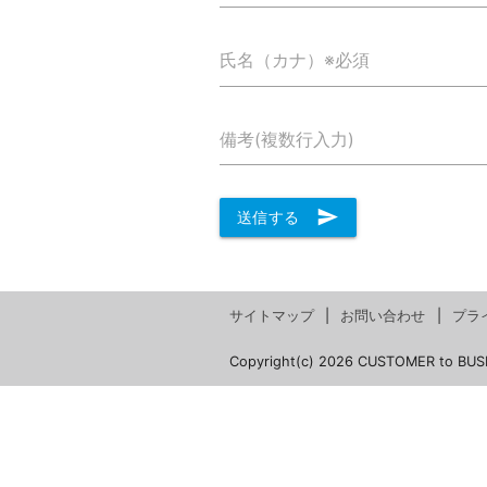
氏名（カナ）※必須
備考(複数行入力)
send
送信する
サイトマップ
お問い合わせ
プラ
Copyright(c) 2026 CUSTOMER to BUS