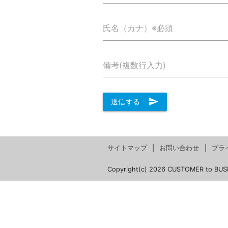
氏名（カナ）※必須
備考(複数行入力)
send
送信する
サイトマップ
お問い合わせ
プラ
Copyright(c) 2026 CUSTOMER to BUS