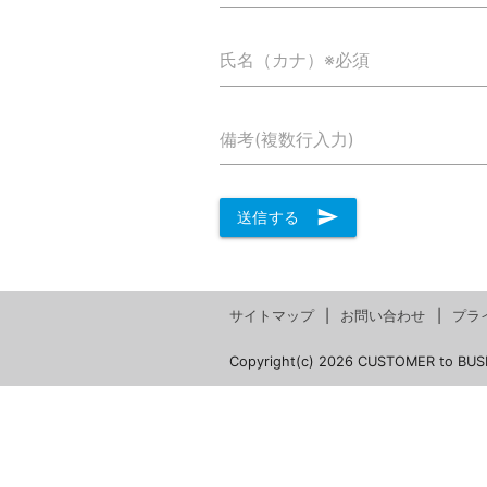
氏名（カナ）※必須
備考(複数行入力)
send
送信する
サイトマップ
お問い合わせ
プラ
Copyright(c) 2026 CUSTOMER to BUS