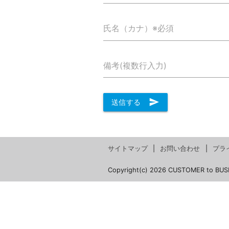
氏名（カナ）※必須
備考(複数行入力)
send
送信する
サイトマップ
お問い合わせ
プラ
Copyright(c) 2026 CUSTOMER to BUS