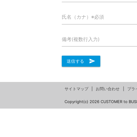
氏名（カナ）※必須
備考(複数行入力)
send
送信する
サイトマップ
お問い合わせ
プラ
Copyright(c) 2026 CUSTOMER to BUS