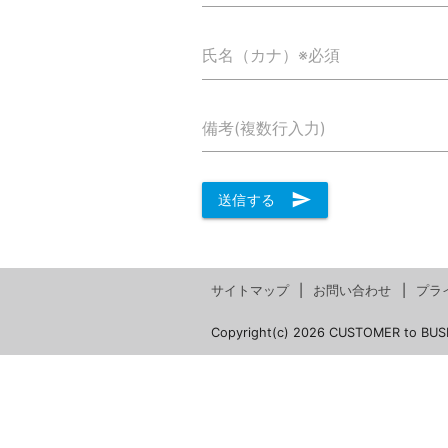
氏名（カナ）※必須
備考(複数行入力)
send
送信する
サイトマップ
お問い合わせ
プラ
Copyright(c) 2026 CUSTOMER to BUS