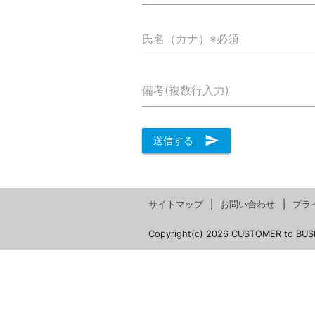
氏名（カナ）※必須
備考(複数行入力)
send
送信する
サイトマップ
お問い合わせ
プラ
Copyright(c) 2026 CUSTOMER to BUS