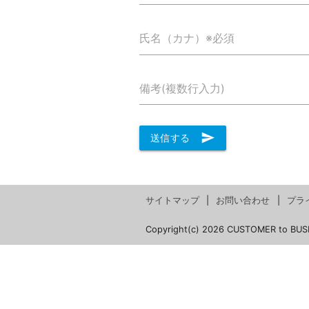
氏名（カナ）※必須
備考(複数行入力)
send
送信する
サイトマップ
お問い合わせ
プラ
Copyright(c) 2026 CUSTOMER to BUS