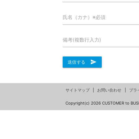
氏名（カナ）※必須
備考(複数行入力)
send
送信する
サイトマップ
お問い合わせ
プラ
Copyright(c) 2026 CUSTOMER to BUS