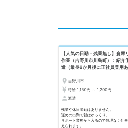
【人気の日勤・残業無し】倉庫
作業（吉野川市川島町）：紹介
遣（最長6か月後に正社員登用
location_on
吉野川市
時給 1,150円 ～ 1,200円
person
派遣
残業や休日出勤はありません。
遅めの出勤で朝はゆっくり。
サポート業務から入るので無理なく仕
えられます。