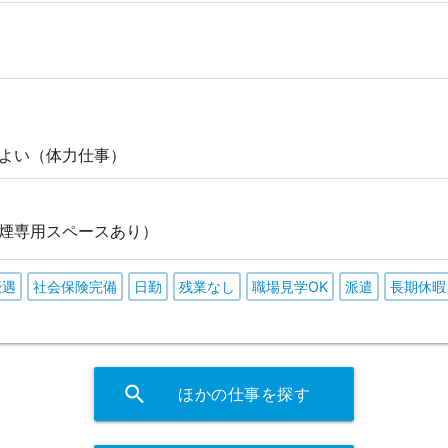
よい（体力仕事）
煙専用スペースあり）
優遇
社会保険完備
日勤
残業なし
職場見学OK
派遣
長期休暇
search
ほかの仕事を探す