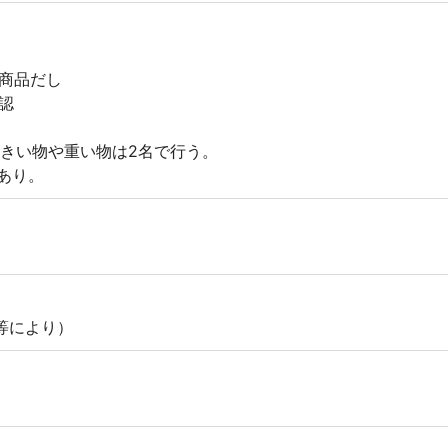
商品だし
認
大きい物や重い物は2名で行う。
あり。
経験等により）