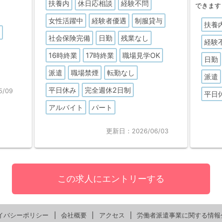
扶養内
休日応相談
経験不問
できます
女性活躍中
経験者優遇
制服貸与
扶養
勤
社会保険完備
日勤
残業なし
経験
16時終業
17時終業
職場見学OK
日勤
派遣
職場禁煙
転勤なし
派遣
平日休み
完全週休2日制
/09
平日
アルバイト
パート
更新日：2026/06/03
この求人にエントリーする
イバシーポリシー
会社概要
アクセス
労働者派遣事業に関する情報