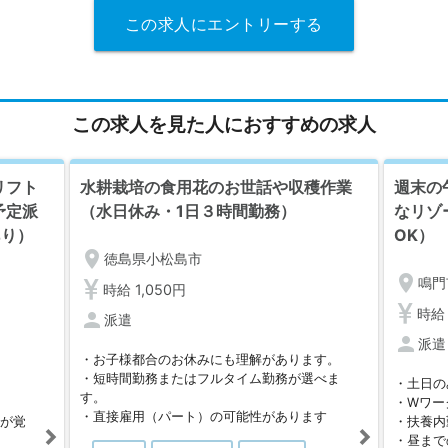
この求人にエントリーする
この求人を見た人におすすめの求人
リフト
水耕栽培の食用花のお世話や収穫作業
週末の
予定派
（水日休み・1日３時間勤務）
なリゾ
あり）
OK）
location_on
徳島県小松島市
location_on
鳴門
時給 1,050円
時給 
person
派遣
person
派遣
・お子様都合のお休みにも理解があります。
・短時間勤務またはフルタイム勤務が選べま
・土日の
す。
・Wワー
・直接雇用（パート）の可能性があります
事が覚
・扶養内
・昼まで