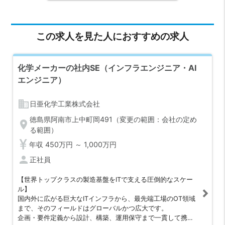
この求人を見た人におすすめの求人
化学メーカーの社内SE（インフラエンジニア・AI
エンジニア）
business
日亜化学工業株式会社
徳島県阿南市上中町岡491（変更の範囲：会社の定め
location_on
る範囲）
年収 450万円 ～ 1,000万円
person
正社員
【世界トップクラスの製造基盤をITで支える圧倒的なスケー
ル】
国内外に広がる巨大なITインフラから、最先端工場のOT領域
まで、そのフィールドはグローバルかつ広大です。
企画・要件定義から設計、構築、運用保守まで一貫して携わ