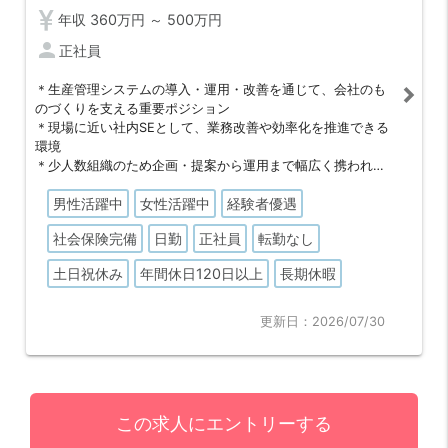
年収 360万円 ～ 500万円
person
正社員
＊生産管理システムの導入・運用・改善を通じて、会社のも
のづくりを支える重要ポジション
＊現場に近い社内SEとして、業務改善や効率化を推進できる
環境
＊少人数組織のため企画・提案から運用まで幅広く携われる
裁量の大きさ
男性活躍中
女性活躍中
経験者優遇
＊経験豊富なメンバーと協働しながら、製造業の知識や専門
スキルを習得可能
社会保険完備
日勤
正社員
転勤なし
＊退職金制度や積立NISAなど福利厚生が充実し、長く安心し
て働ける職場
土日祝休み
年間休日120日以上
長期休暇
更新日：2026/07/30
この求人にエントリーする