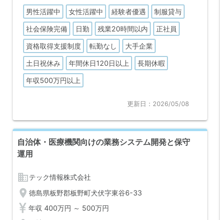
れるため、ベンダコントロールにとどまらない『手触り感の
男性活躍中
女性活躍中
経験者優遇
制服貸与
あるエンジニアリング』を追求できます。
世界を動かすモノづくりの心臓部を支える、社内SEならでは
社会保険完備
日勤
残業20時間以内
正社員
の醍醐味を実感してください。
資格取得支援制度
転勤なし
大手企業
【生成AI・フィジカルAIを実務へ。最先端技術の実装フィー
ルド】
土日祝休み
年間休日120日以上
長期休暇
単なる保守運用ではありません。
RAGやAIエージェントの開発、ロボティクス・デジタルツイ
年収500万円以上
ンといったフィジカルAIの活用など、トレンドの先端を行く
プロジェクトが目白押しです。
更新日：2026/05/08
膨大な実データと潤沢なリソースを背景に、PoCから本番実
装までスピーディーに挑戦できる環境があり、エンジニアと
しての知的好奇心を常に満たし続けられます。
自治体・医療機関向けの業務システム開発と保守
【地域最高水準の待遇と、エンジニアとしての自己実現】
徳島を拠点としながら、日本屈指の好待遇（給与・福利厚生
運用
など）のもとで腰を据えて活躍いただけます。
月平均の残業も適切に管理されており、ワークライフバラン
business
テック情報株式会社
スを保ちながら、AI活用や自動化推進といった『攻めのIT』に
専念できる環境です。
location_on
徳島県板野郡板野町犬伏字東谷6-33
盤石な経営基盤があるからこそ、長期的な視点で自身のスキ
ルアップとキャリア形成に集中できます。
年収 400万円 ～ 500万円