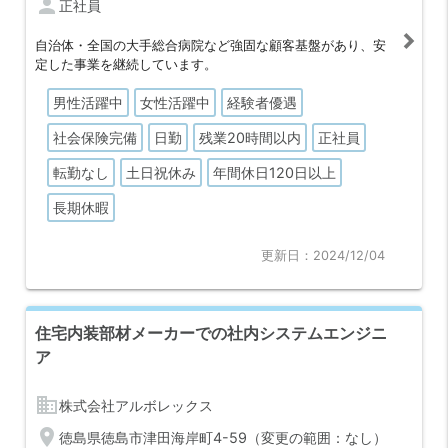
person
正社員
自治体・全国の大手総合病院など強固な顧客基盤があり、安
定した事業を継続しています。
男性活躍中
女性活躍中
経験者優遇
社会保険完備
日勤
残業20時間以内
正社員
転勤なし
土日祝休み
年間休日120日以上
長期休暇
更新日：2024/12/04
住宅内装部材メーカーでの社内システムエンジニ
ア
business
株式会社アルボレックス
location_on
徳島県徳島市津田海岸町4-59（変更の範囲：なし）